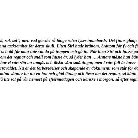
, sol, sol”, men vad gör det så länge solen lyser inombords. Det finns glädje i
nna tacksamhet för deras skull. Liten Siri hade bråttom, bråttom för fy och f
ch då får man inte vända på trappen och gå in. När liten Siri och husse går
 om det regnar och snäll som husse är, så lyder han … Annars måste han bära
ar vi vårt sätt att umgås och älska våra småttingar, men i vårt fall är husse v
herraväldet. Nu är det förberedelser och skapande av dokument, som står för 
mina vänner ha nu en bra och glad lördag och även om det regnar, så känn gl
 få lite sol på vår hemort på eftermiddagen och kanske i morgon, så efter regn