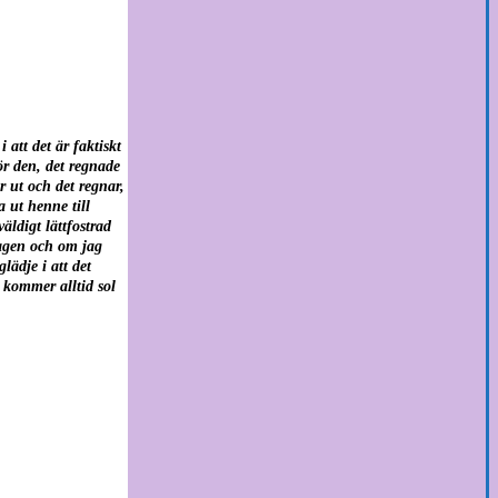
 att det är faktiskt
ör den, det regnade
 ut och det regnar,
 ut henne till
äldigt lättfostrad
dagen och om jag
ädje i att det
 kommer alltid sol