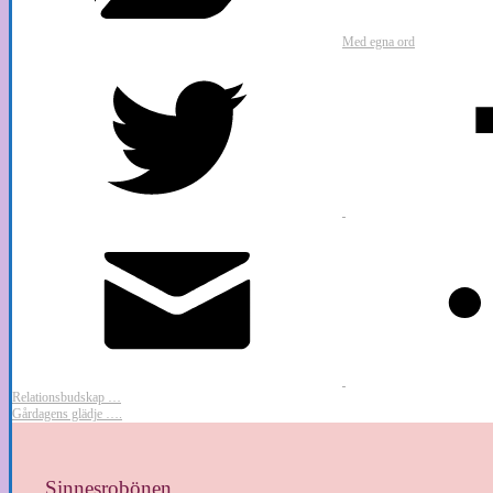
Med egna ord
Relationsbudskap …
Gårdagens glädje ….
Sinnesrobönen