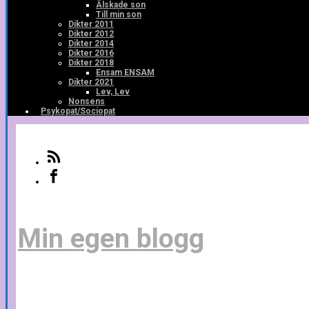
Älskade son
Till min son
Dikter 2011
Dikter 2012
Dikter 2014
Dikter 2016
Dikter 2018
Ensam ENSAM
Dikter 2021
Lev, Lev
Nonsens
Psykopat/Sociopat
Min egen blogg
Tankar och idéer