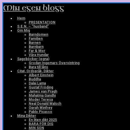
Skip
Min egen blogg
to
main
content
Hem
PRESENTATION
S.E.N. – “husband”
Om Mig
Barndomen
Familjen
Barnen
Barnbarn
Far & Mor
Våra Hundar
Sagoböcker (egna)
Grodan Ingemars Övervintring
Bara till låns
Citat, Ordspråk, Dikter
Albert Einstein
Buddha
Dalai Lama
Gustaf Fröding
James van Pragh
Mahatma Gandhi
Moder Teresa
Neal Donald Walsch
Oprah Winfrey
Pablo Picasso
Mina Dikter
En liten dikt 2025
BARA FÖR DIG
MIN SON