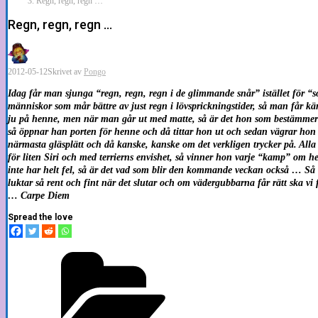
Regn, regn, regn …
Regn, regn, regn …
2012-05-12
Skrivet av
Pongo
Idag får man sjunga “regn, regn, regn i de glimmande snår” istället för “sol
människor som mår bättre av just regn i lövsprickningstider, så man får kä
ju på henne, men när man går ut med matte, så är det hon som bestämmer o
så öppnar han porten för henne och då tittar hon ut och sedan vägrar hon
närmasta gläsplätt och då kanske, kanske om det verkligen trycker på. Alla h
för liten Siri och med terrierns envishet, så vinner hon varje “kamp” om 
inte har helt fel, så är det vad som blir den kommande veckan också … Så 
luktar så rent och fint när det slutar och om vädergubbarna får rätt ska vi
… Carpe Diem
Spread the love