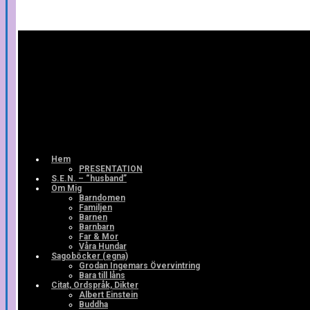
Hem
PRESENTATION
S.E.N. – “husband”
Om Mig
Barndomen
Familjen
Barnen
Barnbarn
Far & Mor
Våra Hundar
Sagoböcker (egna)
Grodan Ingemars Övervintring
Bara till låns
Citat, Ordspråk, Dikter
Albert Einstein
Buddha