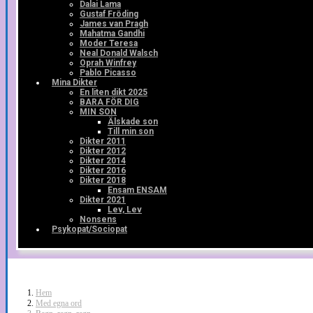
Dalai Lama
Gustaf Fröding
James van Pragh
Mahatma Gandhi
Moder Teresa
Neal Donald Walsch
Oprah Winfrey
Pablo Picasso
Mina Dikter
En liten dikt 2025
BARA FÖR DIG
MIN SON
Älskade son
Till min son
Dikter 2011
Dikter 2012
Dikter 2014
Dikter 2016
Dikter 2018
Ensam ENSAM
Dikter 2021
Lev, Lev
Nonsens
Psykopat/Sociopat
Hem
Med egna ord