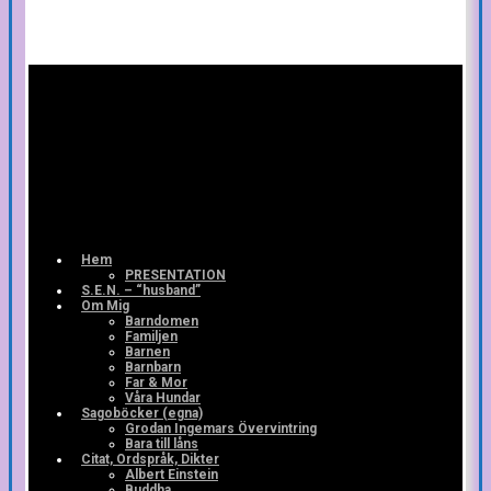
Hem
PRESENTATION
S.E.N. – “husband”
Om Mig
Barndomen
Familjen
Barnen
Barnbarn
Far & Mor
Våra Hundar
Sagoböcker (egna)
Grodan Ingemars Övervintring
Bara till låns
Citat, Ordspråk, Dikter
Albert Einstein
Buddha