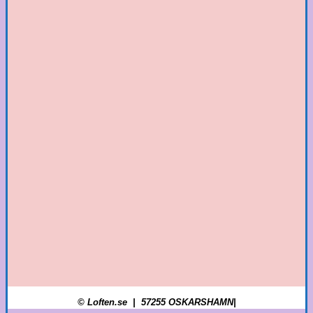
© Loften.se | 57255 OSKARSHAMN|