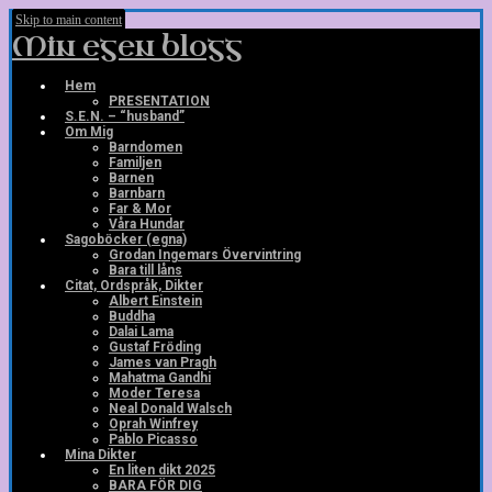
Skip to main content
Min egen blogg
Hem
PRESENTATION
S.E.N. – “husband”
Om Mig
Barndomen
Familjen
Barnen
Barnbarn
Far & Mor
Våra Hundar
Sagoböcker (egna)
Grodan Ingemars Övervintring
Bara till låns
Citat, Ordspråk, Dikter
Albert Einstein
Buddha
Dalai Lama
Gustaf Fröding
James van Pragh
Mahatma Gandhi
Moder Teresa
Neal Donald Walsch
Oprah Winfrey
Pablo Picasso
Mina Dikter
En liten dikt 2025
BARA FÖR DIG