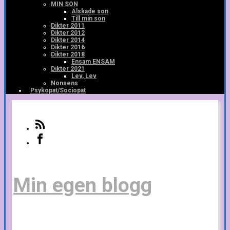
MIN SON
Älskade son
Till min son
Dikter 2011
Dikter 2012
Dikter 2014
Dikter 2016
Dikter 2018
Ensam ENSAM
Dikter 2021
Lev, Lev
Nonsens
Psykopat/Sociopat
Min egen blogg
Tankar och idéer