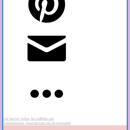
Lite snö far i luften, lite snålblåst oxå
Söndagmorgon, ljuset återvänt vid vår morgontid