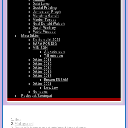
Dalai Lama
Gustaf Fröding
James van Pragh
Mahatma Gandhi
Moder Teresa
Neal Donald Walsch
Oprah Winfrey
Pablo Picasso
Mina Dikter
En liten dikt 2025
BARA FÖR DIG
MIN SON
Älskade son
Till min son
Dikter 2011
Dikter 2012
Dikter 2014
Dikter 2016
Dikter 2018
Ensam ENSAM
Dikter 2021
Lev, Lev
Nonsens
Psykopat/Sociopat
Hem
Med egna ord
Det är måndagmorgon och mitt huvud känns så tungt …