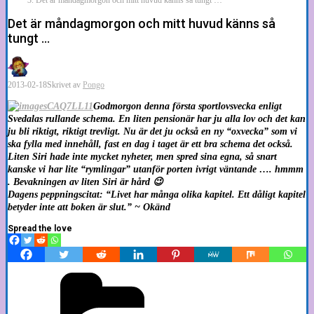
Det är måndagmorgon och mitt huvud känns så
tungt …
2013-02-18
Skrivet av
Pongo
Godmorgon denna första sportlovsvecka enligt
Svedalas rullande schema. En liten pensionär har ju alla lov och det kan
ju bli riktigt, riktigt trevligt. Nu är det ju också en ny “oxvecka” som vi
ska fylla med innehåll, fast en dag i taget är ett bra schema det också.
Liten Siri hade inte mycket nyheter, men spred sina egna, så snart
kanske vi har lite “rymlingar” utanför porten ivrigt väntande …. hmmm
. Bevakningen av liten Siri är hård 😉
Dagens peppningscitat: “Livet har många olika kapitel. Ett dåligt kapitel
betyder inte att boken är slut.” ~ Okänd
Spread the love