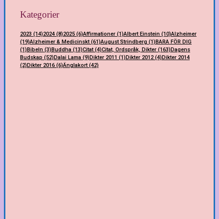
Kategorier
2023
(14)
2024
(8)
2025
(6)
Affirmationer
(1)
Albert Einstein
(10)
Alzheimer
(19)
Alzheimer & Medicinskt
(61)
August Strindberg
(1)
BARA FÖR DIG
(1)
Bibeln
(3)
Buddha
(13)
Citat
(4)
Citat, Ordspråk, Dikter
(163)
Dagens
Budskap
(52)
Dalai Lama
(9)
Dikter 2011
(1)
Dikter 2012
(4)
Dikter 2014
(2)
Dikter 2016
(6)
Änglakort
(42)