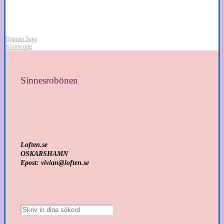
Hjärtats Saga
Krama mig
Sinnesrobönen
Loften.se
OSKARSHAMN
Epost: vivian@loften.se