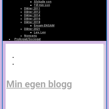
Älskade son
Till min son
Dikter 2011
Dikter 2012
Dikter 2014
Dikter 2016
Dikter 2018
Ensam ENSAM
Dikter 2021
Lev, Lev
Nonsens
Psykopat/Sociopat
Min egen blogg
Tankar och idéer