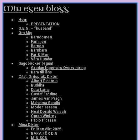
Skip
Min egen blogg
to
main
content
Hem
PRESENTATION
S.E.N. – “husband”
Om Mig
Barndomen
Familjen
Barnen
Barnbarn
Far & Mor
Våra Hundar
Sagoböcker (egna)
Grodan Ingemars Övervintring
Bara till låns
Citat, Ordspråk, Dikter
Albert Einstein
Buddha
Dalai Lama
Gustaf Fröding
James van Pragh
Mahatma Gandhi
Moder Teresa
Neal Donald Walsch
Oprah Winfrey
Pablo Picasso
Mina Dikter
En liten dikt 2025
BARA FÖR DIG
MIN SON