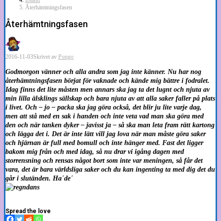
Återhämtningsfasen
Återhämtningsfasen
2016-11-03
Skrivet av
Pongo
Godmorgon vänner och alla andra som jag inte känner. Nu har nog
återhämtningsfasen börjat för vaknade och kände mig bättre i fodralet.
Idag finns det lite måsten men annars ska jag ta det lugnt och njuta av
min lilla älsklings sällskap och bara njuta av att alla saker faller på plats
i livet. Och – jo – packa ska jag göra också, det blir ju lite varje dag,
men att stå med en sak i handen och inte veta vad man ska göra med
den och när tanken dyker – javisst ja – så ska man leta fram rätt kartong
och lägga det i. Det är inte lätt vill jag lova när man måste göra saker
och hjärnan är full med bomull och inte hänger med. Fast det ligger
bakom mig från och med idag, så nu drar vi igång dagen med
storrensning och rensas något bort som inte var meningen, så får det
vara, det är bara världsliga saker och du kan ingenting ta med dig det du
går i slutänden. Ha´de´
Spread the love