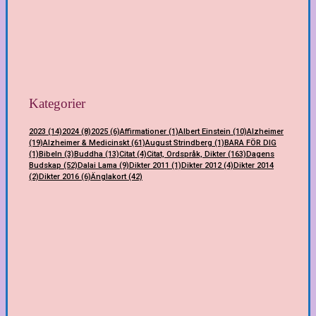
Kategorier
2023
(14)
2024
(8)
2025
(6)
Affirmationer
(1)
Albert Einstein
(10)
Alzheimer
(19)
Alzheimer & Medicinskt
(61)
August Strindberg
(1)
BARA FÖR DIG
(1)
Bibeln
(3)
Buddha
(13)
Citat
(4)
Citat, Ordspråk, Dikter
(163)
Dagens
Budskap
(52)
Dalai Lama
(9)
Dikter 2011
(1)
Dikter 2012
(4)
Dikter 2014
(2)
Dikter 2016
(6)
Änglakort
(42)