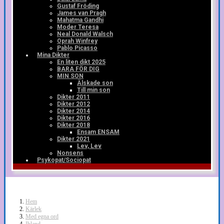
Gustaf Fröding
James van Pragh
Mahatma Gandhi
Moder Teresa
Neal Donald Walsch
Oprah Winfrey
Pablo Picasso
Mina Dikter
En liten dikt 2025
BARA FÖR DIG
MIN SON
Älskade son
Till min son
Dikter 2011
Dikter 2012
Dikter 2014
Dikter 2016
Dikter 2018
Ensam ENSAM
Dikter 2021
Lev, Lev
Nonsens
Psykopat/Sociopat
Hem
Kärlek
Med egna ord
Ibland