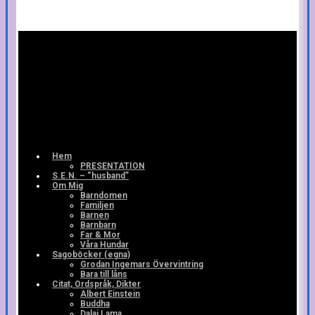
Hem
PRESENTATION
S.E.N. – “husband”
Om Mig
Barndomen
Familjen
Barnen
Barnbarn
Far & Mor
Våra Hundar
Sagoböcker (egna)
Grodan Ingemars Övervintring
Bara till låns
Citat, Ordspråk, Dikter
Albert Einstein
Buddha
Dalai Lama