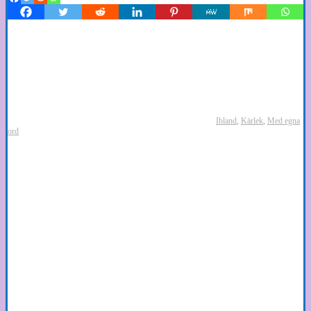
Ibland
,
Kärlek
,
Med egna
ord